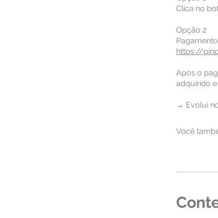
Clica no bo
Opção 2
https://pin
Após o pag
adquirido e
→ Evolui n
Você també
Cont