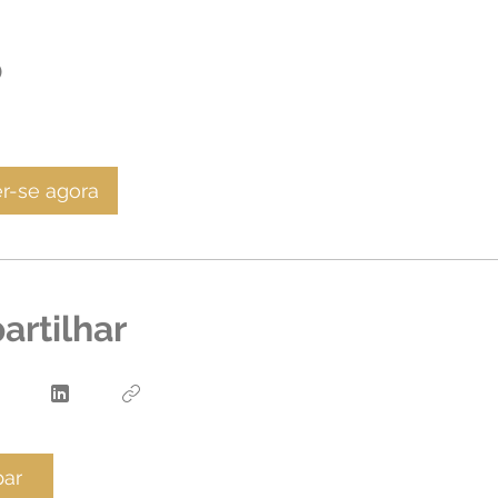
o
er-se agora
rtilhar
par