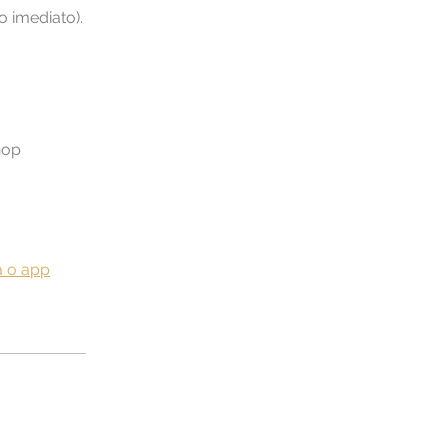
 imediato).
hop
a o app