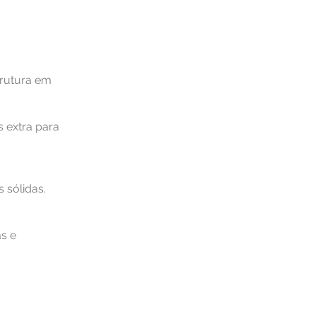
trutura em
s extra para
 sólidas.
s e