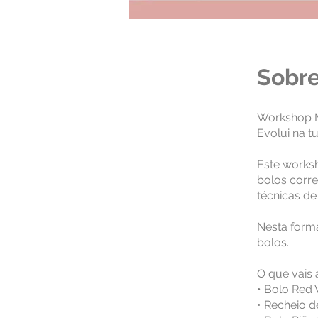
Sobr
Workshop M
Evolui na t
Este worksh
bolos corr
técnicas d
Nesta form
bolos.
O que vais 
• Bolo Red 
• Recheio 