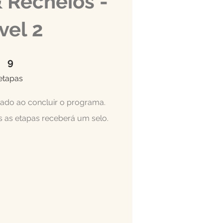
 Recheios -
vel 2
9 etapas
9
etapas
cado ao concluir o programa.
 as etapas receberá um selo.