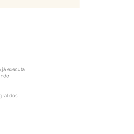
 já executa
ando
gral dos