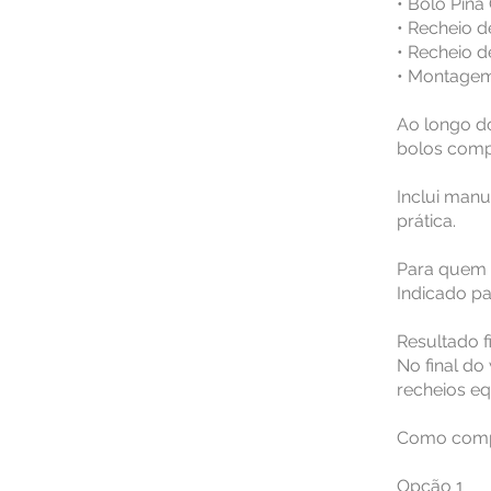
• Bolo Piña
• Recheio 
• Recheio 
• Montagem
Ao longo do
bolos comp
Inclui manu
prática.
Para quem 
Indicado pa
Resultado f
No final d
recheios eq
Como com
Opção 1