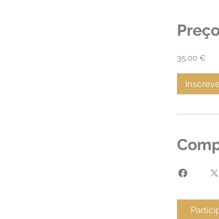
Preç
35,00 €
Inscrev
Compa
Partici