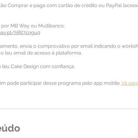
tão Comprar e paga com cartão de crédito ou PayPal (acesso
pay.pt/hRIl7cngu9
amento, envia o comprovativo por email indicando o works
 o teu email de acesso à plataforma.
o teu Cake Design com confiança.
m pode participar desse programa pelo app mobile.
Vá par
eúdo