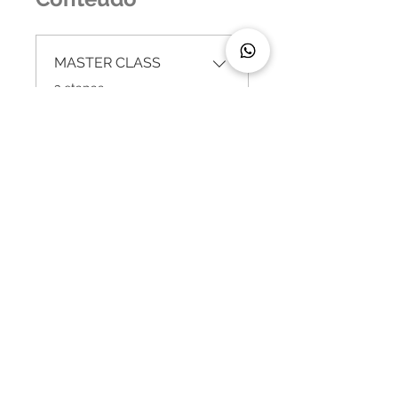
MASTER CLASS
.
3 etapas
Manual - Master
Class
.
3 etapas
Ver mais
Instrutores
Branca Lopes